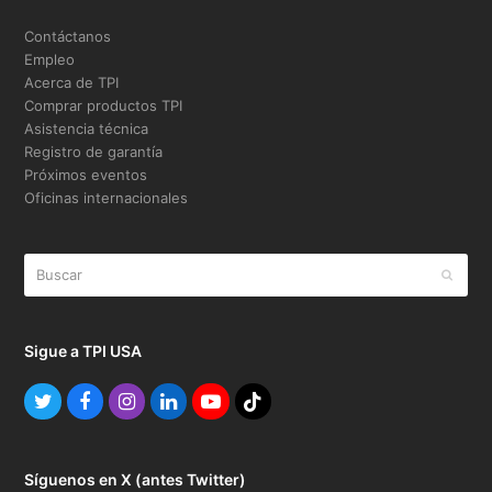
Contáctanos
Empleo
Acerca de TPI
Comprar productos TPI
Asistencia técnica
Registro de garantía
Próximos eventos
Oficinas internacionales
Buscar
Enviar
Sigue a TPI USA
Twitter
Facebook
Instagram
LinkedIn
YouTube
TikTok
Síguenos en X (antes Twitter)