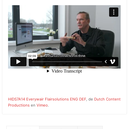
HIDS7A14 Everywair Flairsolutions ENG DEF
, de
Dutch Content
Productions
en
Vimeo
.