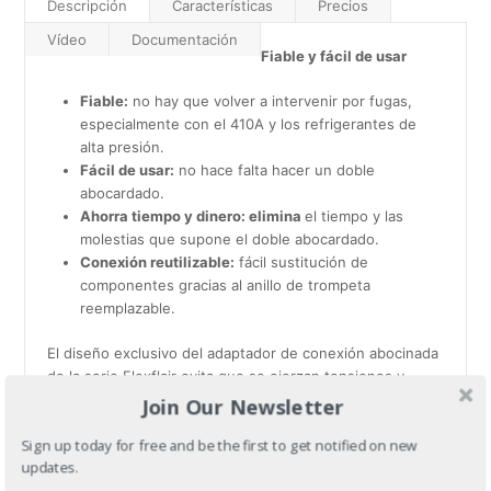
Descripción
Características
Precios
Vídeo
Documentación
Fiable y fácil de usar
Fiable:
no hay que volver a intervenir por fugas,
especialmente con el 410A y los refrigerantes de
alta presión.
Fácil de usar:
no hace falta hacer un doble
abocardado.
Ahorra tiempo y dinero: elimina
el tiempo y las
molestias que supone el doble abocardado.
Conexión reutilizable:
fácil sustitución de
componentes gracias al anillo de trompeta
reemplazable.
El diseño exclusivo del adaptador de conexión abocinada
de la serie Flexflair evita que se ejerzan tensiones y
fuerzas sobre la «conexión abocinada». Basta con volver
Join Our Newsletter
a colocar el anillo de cobre abocinado tras el cambio de
Sign up today for free and be the first to get notified on new
componentes para que el conector abocinado de la serie
updates.
Flexflair pueda utilizarse una y otra vez con resultados a