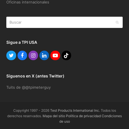
Oficinas internacionales
Buscar
Enviar
Sigue a TPI USA
Twitter
Facebook
Instagram
LinkedIn
YouTube
TikTok
Síguenos en X (antes Twitter)
Tuits de @@tpimeterguy
Copyright 1997 - 2026
Test Products International Inc.
Todos los
derechos reservados.
Mapa del sitio
Política de privacidad
Condiciones
de uso